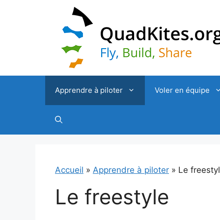
Aller
au
contenu
Apprendre à piloter
Voler en équipe
Accueil
»
Apprendre à piloter
»
Le freesty
Le freestyle