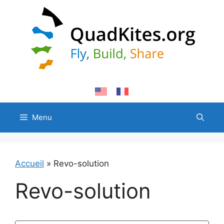
Aller
au
contenu
Menu
Accueil
»
Revo-solution
Revo-solution